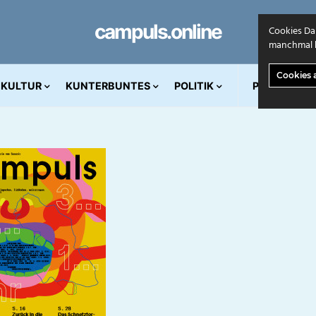
campuls.online
Cookies Da
manchmal k
Cookies 
KULTUR
KUNTERBUNTES
POLITIK
PRINT AUS