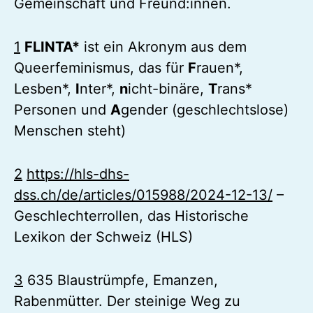
Gemeinschaft und Freund:innen.
1
FLINTA*
ist ein Akronym aus dem
Queerfeminismus, das für
F
rauen*,
Lesben*,
I
nter*,
n
icht-binäre,
T
rans*
Personen und
A
gender (geschlechtslose)
Menschen steht)
2
https://hls-dhs-
dss.ch/de/articles/015988/2024-12-13/
–
Geschlechterrollen, das Historische
Lexikon der Schweiz (HLS)
3
635 Blaustrümpfe, Emanzen,
Rabenmütter. Der steinige Weg zu