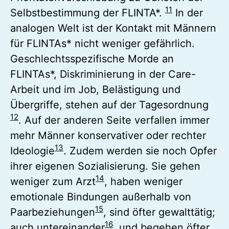
11
Selbstbestimmung der FLINTA*.
In der
analogen Welt ist der Kontakt mit Männern
für FLINTAs* nicht weniger gefährlich.
Geschlechtsspezifische Morde an
FLINTAs*, Diskriminierung in der Care-
Arbeit und im Job, Belästigung und
Übergriffe, stehen auf der Tagesordnung
12
. Auf der anderen Seite verfallen immer
mehr Männer konservativer oder rechter
13
Ideologie
. Zudem werden sie noch Opfer
ihrer eigenen Sozialisierung. Sie gehen
14
weniger zum Arzt
, haben weniger
emotionale Bindungen außerhalb von
15
Paarbeziehungen
, sind öfter gewalttätig;
16
auch untereinander
, und begehen öfter