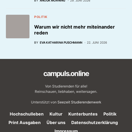
BY
ANOUK MORNING
29. JUNI 2026
POLITIK
Warum wir nicht mehr miteinander
reden
BY
EVA KATHARINA PUSCHMANN
22. JUNI 2026
campuls.online
Von Studierenden für alle!
Reinschauen, liebhaben, weitersagen.
Unterstützt von
Seezeit Studierendenwerk
Hochschulleben
Kultur
Kunterbuntes
Politik
Print Ausgaben
Über uns
Datenschutzerklärung
Impressum