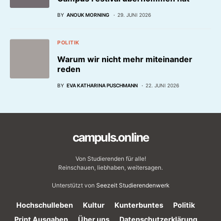
BY
ANOUK MORNING
29. JUNI 2026
POLITIK
Warum wir nicht mehr miteinander
reden
BY
EVA KATHARINA PUSCHMANN
22. JUNI 2026
campuls.online
Von Studierenden für alle!
Reinschauen, liebhaben, weitersagen.
Unterstützt von
Seezeit Studierendenwerk
Hochschulleben
Kultur
Kunterbuntes
Politik
Print Ausgaben
Über uns
Datenschutzerklärung