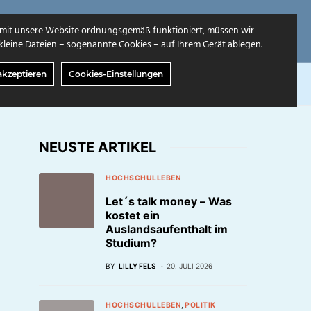
mit unsere Website ordnungsgemäß funktioniert, müssen wir
leine Dateien – sogenannte Cookies – auf Ihrem Gerät ablegen.
akzeptieren
Cookies-Einstellungen
GABEN
ÜBER UNS
NEUSTE ARTIKEL
HOCHSCHULLEBEN
Let´s talk money – Was
kostet ein
Auslandsaufenthalt im
Studium?
BY
LILLY FELS
20. JULI 2026
HOCHSCHULLEBEN
POLITIK