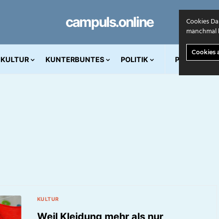
campuls.online
Cookies Da
manchmal k
Cookies 
KULTUR
KUNTERBUNTES
POLITIK
PRINT AUS
KULTUR
Weil Kleidung mehr als nur