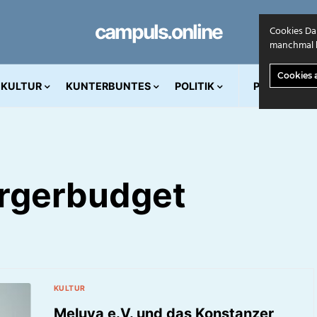
campuls.online
Cookies Da
manchmal k
Cookies 
KULTUR
KUNTERBUNTES
POLITIK
PRINT AUS
rgerbudget
KULTUR
Meluva e.V. und das Konstanzer