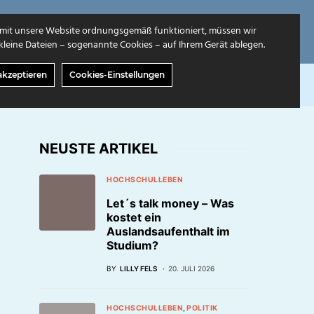
mit unsere Website ordnungsgemäß funktioniert, müssen wir
leine Dateien – sogenannte Cookies – auf Ihrem Gerät ablegen.
akzeptieren
Cookies-Einstellungen
GABEN
ÜBER UNS
NEUSTE ARTIKEL
HOCHSCHULLEBEN
Let´s talk money – Was
kostet ein
Auslandsaufenthalt im
Studium?
BY
LILLY FELS
20. JULI 2026
HOCHSCHULLEBEN
POLITIK