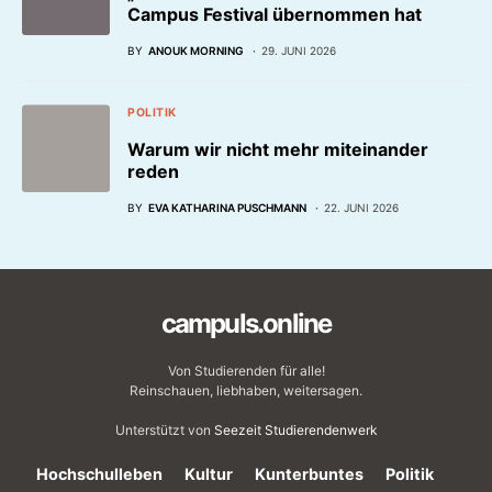
Campus Festival übernommen hat
BY
ANOUK MORNING
29. JUNI 2026
POLITIK
Warum wir nicht mehr miteinander
reden
BY
EVA KATHARINA PUSCHMANN
22. JUNI 2026
campuls.online
Von Studierenden für alle!
Reinschauen, liebhaben, weitersagen.
Unterstützt von
Seezeit Studierendenwerk
Hochschulleben
Kultur
Kunterbuntes
Politik