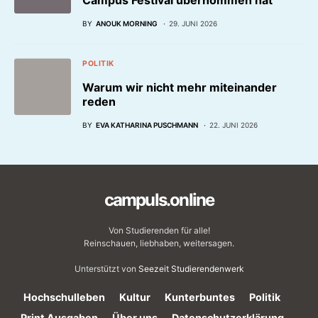
Campus Festival übernommen hat
BY
ANOUK MORNING
29. JUNI 2026
POLITIK
Warum wir nicht mehr miteinander
reden
BY
EVA KATHARINA PUSCHMANN
22. JUNI 2026
campuls.online
Von Studierenden für alle!
Reinschauen, liebhaben, weitersagen.
Unterstützt von
Seezeit Studierendenwerk
Hochschulleben
Kultur
Kunterbuntes
Politik
Print Ausgaben
Über uns
Datenschutzerklärung