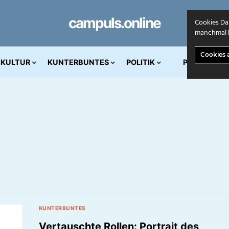
campuls.online
Cookies Da
manchmal k
Cookies 
KULTUR
KUNTERBUNTES
POLITIK
PRINT AUS
KUNTERBUNTES
Vertauschte Rollen: Portrait des