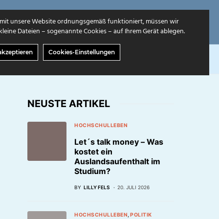
mit unsere Website ordnungsgemäß funktioniert, müssen wir
leine Dateien – sogenannte Cookies – auf Ihrem Gerät ablegen.
akzeptieren
Cookies-Einstellungen
GABEN
ÜBER UNS
NEUSTE ARTIKEL
HOCHSCHULLEBEN
Let´s talk money – Was
kostet ein
Auslandsaufenthalt im
Studium?
BY
LILLY FELS
20. JULI 2026
HOCHSCHULLEBEN
POLITIK