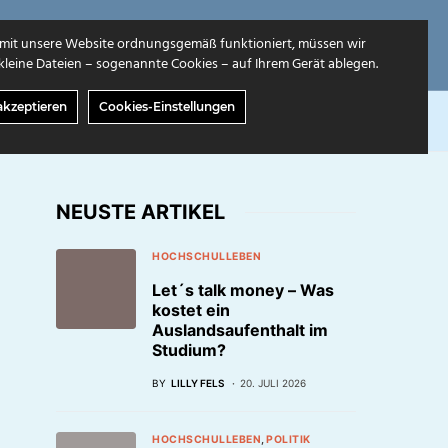
mit unsere Website ordnungsgemäß funktioniert, müssen wir
leine Dateien – sogenannte Cookies – auf Ihrem Gerät ablegen.
akzeptieren
Cookies-Einstellungen
GABEN
ÜBER UNS
NEUSTE ARTIKEL
HOCHSCHULLEBEN
Let´s talk money – Was
kostet ein
Auslandsaufenthalt im
Studium?
BY
LILLY FELS
20. JULI 2026
HOCHSCHULLEBEN
POLITIK