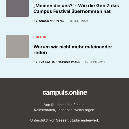
„Meinen die uns?“- Wie die Gen Z das
Campus Festival übernommen hat
BY
ANOUK MORNING
29. JUNI 2026
POLITIK
Warum wir nicht mehr miteinander
reden
BY
EVA KATHARINA PUSCHMANN
22. JUNI 2026
campuls.online
Von Studierenden für alle!
Reinschauen, liebhaben, weitersagen.
Unterstützt von
Seezeit Studierendenwerk