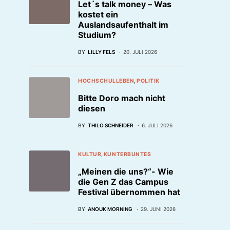
Let´s talk money – Was
kostet ein
Auslandsaufenthalt im
Studium?
BY
LILLY FELS
20. JULI 2026
HOCHSCHULLEBEN
POLITIK
Bitte Doro mach nicht
diesen
BY
THILO SCHNEIDER
6. JULI 2026
KULTUR
KUNTERBUNTES
„Meinen die uns?“- Wie
die Gen Z das Campus
Festival übernommen hat
BY
ANOUK MORNING
29. JUNI 2026