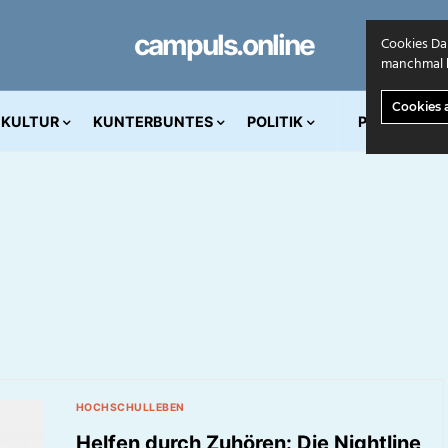
campuls.online
Cookies Da
manchmal k
Cookies 
KULTUR
KUNTERBUNTES
POLITIK
PRINT AUS
HOCHSCHULLEBEN
Helfen durch Zuhören: Die Nightline