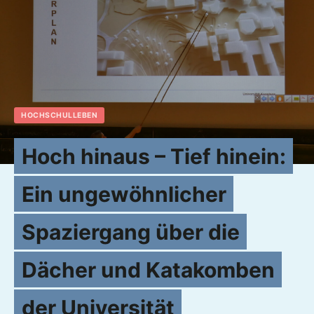
HOCHSCHULLEBEN
Hoch hinaus – Tief hinein:
Ein ungewöhnlicher
Spaziergang über die
Dächer und Katakomben
der Universität