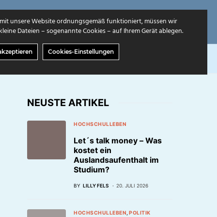
mit unsere Website ordnungsgemäß funktioniert, müssen wir
leine Dateien – sogenannte Cookies – auf Ihrem Gerät ablegen.
akzeptieren
Cookies-Einstellungen
GABEN
ÜBER UNS
NEUSTE ARTIKEL
HOCHSCHULLEBEN
Let´s talk money – Was
kostet ein
Auslandsaufenthalt im
Studium?
BY
LILLY FELS
20. JULI 2026
HOCHSCHULLEBEN
POLITIK