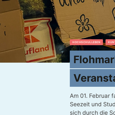
HOCHSCHULLEBEN
KUN
Flohmark
Veranst
Am 01. Februar 
Seezeit und Stu
sich durch die 