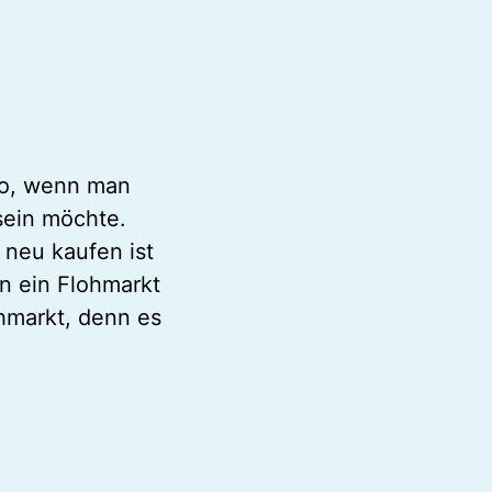
 so, wenn man
sein möchte.
s neu kaufen ist
un ein Flohmarkt
hmarkt, denn es
Foto: Giorgio Krank