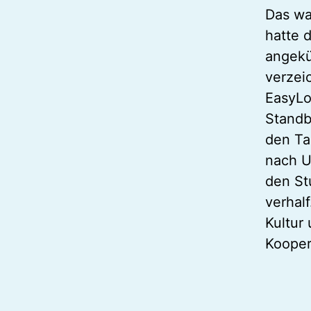
Das wa
hatte 
angekü
verzei
EasyLo
Standb
den Ta
nach U
den St
verhal
Kultur
Kooper