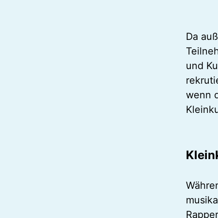
Da auß
Teilne
und Ku
rekrut
wenn d
Kleink
Klein
Währen
musika
Rapper