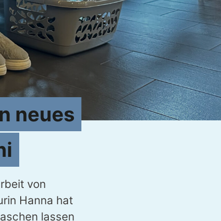
in neues
ni
rbeit von
urin Hanna hat
raschen lassen