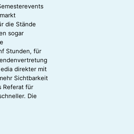
 Semesterevents
hmarkt
r die Stände
en sogar
ne
f Stunden, für
rendenvertretung
edia direkter mit
mehr Sichtbarkeit
 Referat für
chneller. Die
Damit jede Studierendenwohnung ausgesta
Foto: Giorgio Krank