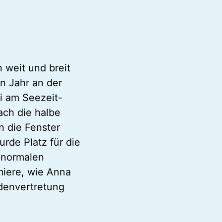
n weit und breit
n Jahr an der
i am Seezeit-
ach die halbe
n die Fenster
rde Platz für die
 normalen
miere, wie Anna
ndenvertretung