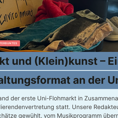
TERBUNTES
t und (Klein)kunst – E
altungsformat an der U
fand der erste Uni-Flohmarkt in Zusammena
dierendenvertretung statt. Unsere Redakte
Schätze gewühlt, vom Musikprogramm über