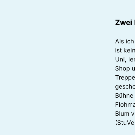
Zwei 
Als ich
ist ke
Uni, l
Shop u
Treppe
gescho
Bühne 
Flohma
Blum v
(StuVe)