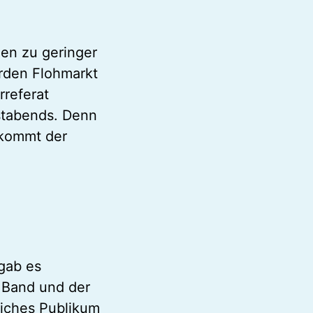
en zu geringer
rden Flohmarkt
referat
stabends. Denn
 kommt der
gab es
g Band und der
liches Publikum