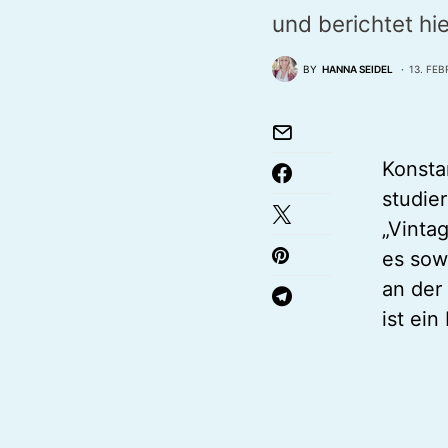
und berichtet hi
BY
HANNA SEIDEL
13. FEB
Konsta
studie
„Vintag
es sow
an der
ist ei