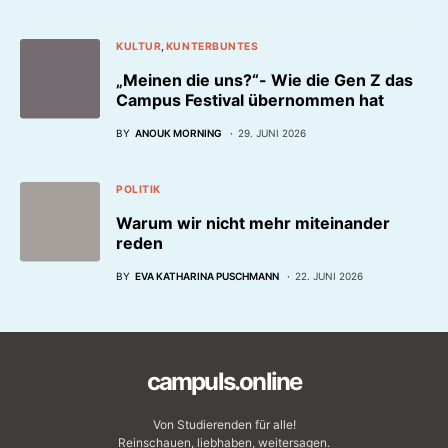
KULTUR
KUNTERBUNTES
„Meinen die uns?“- Wie die Gen Z das
Campus Festival übernommen hat
BY
ANOUK MORNING
29. JUNI 2026
POLITIK
Warum wir nicht mehr miteinander
reden
BY
EVA KATHARINA PUSCHMANN
22. JUNI 2026
campuls.online
Von Studierenden für alle!
Reinschauen, liebhaben, weitersagen.