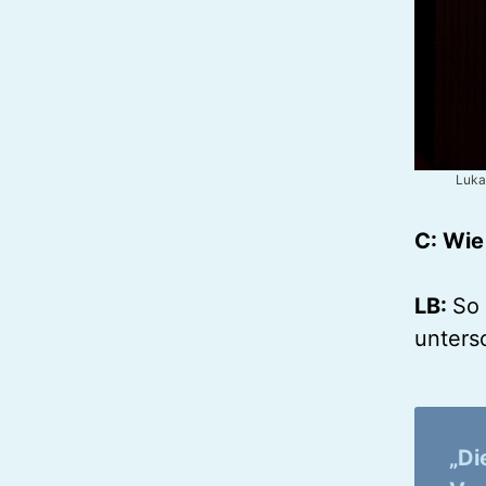
Luka
C: Wie
LB:
So 
untersc
„Di