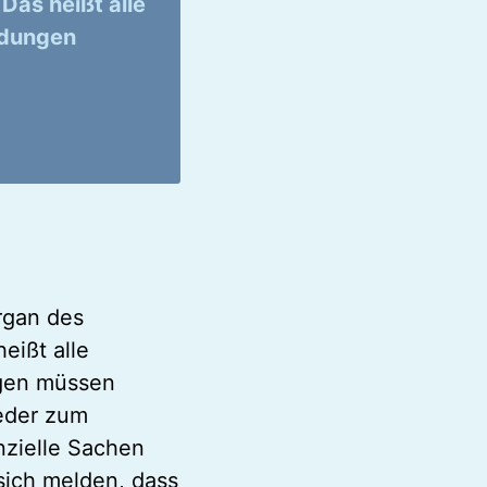
Das heißt alle
idungen
rgan des
eißt alle
ngen müssen
jeder zum
zielle Sachen
sich melden, dass