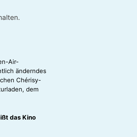
alten.
en-Air-
ntlich änderndes
ichen Chérisy-
turladen, dem
ißt das Kino