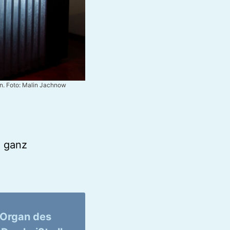
en. Foto: Malin Jachnow
h ganz
 Organ des