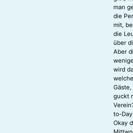
man ge
die Pe
mit, b
die Le
über d
Aber d
wenige
wird d
welche
Gäste,
guckt 
Verein
to-Day
Okay d
Mittwo