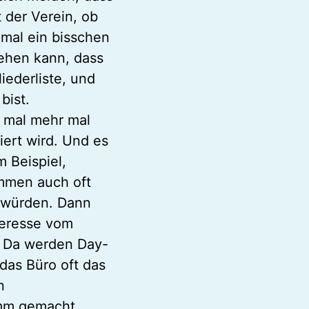
 der Verein, ob
mal ein bisschen
gehen kann, dass
iederliste, und
bist.
n mal mehr mal
ert wird. Und es
 Beispiel,
mmen auch oft
n würden. Dann
nteresse vom
? Da werden Day-
das Büro oft das
n
mm gemacht.