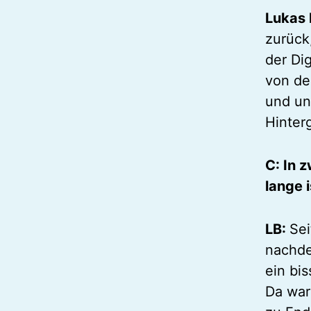
Lukas 
zurück
der Di
von de
und un
Hinter
C: In z
lange i
LB:
Sei
nachde
ein bi
Da war