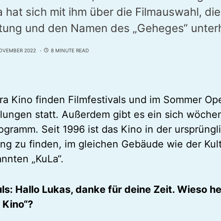
 hat sich mit ihm über die Filmauswahl, die
ung und den Namen des „Geheges“ unterh
NOVEMBER 2022
8 MINUTE READ
ra Kino finden Filmfestivals und im Sommer Op
llungen statt. Außerdem gibt es ein sich wöche
ogramm. Seit 1996 ist das Kino in der ursprüngl
g zu finden, im gleichen Gebäude wie der Kul
nnten „KuLa“.
s: Hallo Lukas, danke für deine Zeit. Wieso he
 Kino“?