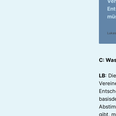
Ver
Ent
müs
Lukas
C: Was
LB
: Di
Vereine
Entsch
basisd
Abstim
gibt, 