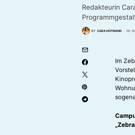
Redakteurin Cara
Programmgestalt
BY
CARA HOFMANN
28. 
Im Zeb
Vorste
Kinopr
Wohnun
sogena
Campul
„Zebra