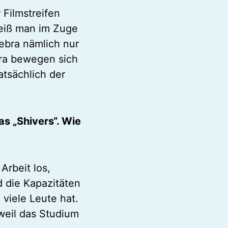
 Filmstreifen
weiß man im Zuge
Zebra nämlich nur
bra bewegen sich
atsächlich der
das „Shivers“. Wie
Arbeit los,
 die Kapazitäten
viele Leute hat.
weil das Studium