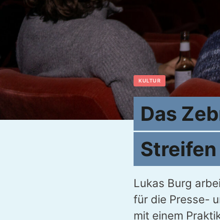
KULTUR
Das Zebr
Streife
Lukas Burg arbei
für die Presse- 
mit einem Prakti