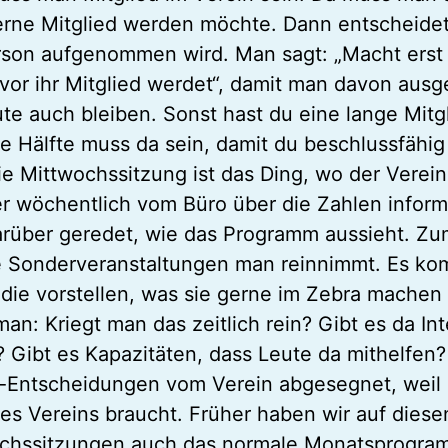
rne Mitglied werden möchte. Dann entscheidet
rson aufgenommen wird. Man sagt: „Macht erst 
evor ihr Mitglied werdet“, damit man davon aus
ute auch bleiben. Sonst hast du eine lange Mitgl
ie Hälfte muss da sein, damit du beschlussfähig 
ie Mittwochssitzung ist das Ding, wo der Verei
r wöchentlich vom Büro über die Zahlen informi
arüber geredet, wie das Programm aussieht. Zum
 Sonderveranstaltungen man reinnimmt. Es ko
 die vorstellen, was sie gerne im Zebra mache
man: Kriegt man das zeitlich rein? Gibt es da I
? Gibt es Kapazitäten, dass Leute da mithelfen
-Entscheidungen vom Verein abgesegnet, weil 
es Vereins braucht. Früher haben wir auf diese
chssitzungen auch das normale Monatsprogra