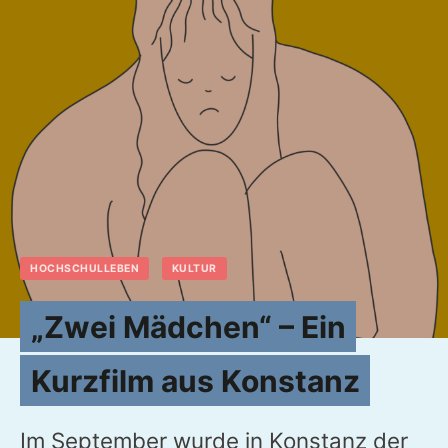
HOCHSCHULLEBEN
KULTUR
„Zwei Mädchen“ – Ein
Kurzfilm aus Konstanz
Im September wurde in Konstanz der