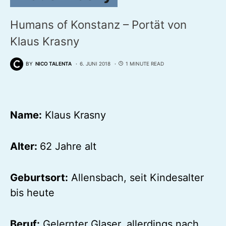
Humans of Konstanz – Portät von
Klaus Krasny
BY
NICO TALENTA
6. JUNI 2018
1 MINUTE READ
Name:
Klaus Krasny
Alter:
62 Jahre alt
Geburtsort:
Allensbach, seit Kindesalter
bis heute
Beruf:
Gelernter Glaser, allerdings nach