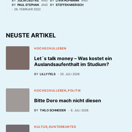
BY
JULIA LIEDTKE
AND
BY
LIVIA HOFMANN
AND
BY
PAUL STEPHAN
AND
BY
STEFFEN MIERISCH
26. FEBRUAR 2022
NEUSTE ARTIKEL
HOCHSCHULLEBEN
Let´s talk money – Was kostet ein
Auslandsaufenthalt im Studium?
BY
LILLY FELS
20. JULI 2026
HOCHSCHULLEBEN
POLITIK
Bitte Doro mach nicht diesen
BY
THILO SCHNEIDER
6. JULI 2026
KULTUR
KUNTERBUNTES