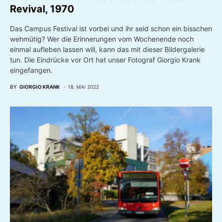
HOCHSCHULLEBEN
KULTUR
“Look at all the happy creatures dancing
on the lawn” – Creedence Clearwater
Revival, 1970
Das Campus Festival ist vorbei und ihr seid schon ein bisschen
wehmütig? Wer die Erinnerungen vom Wochenende noch
einmal aufleben lassen will, kann das mit dieser Bildergalerie
tun. Die Eindrücke vor Ort hat unser Fotograf Giorgio Krank
eingefangen.
BY
GIORGIO KRANK
18. MAI 2022