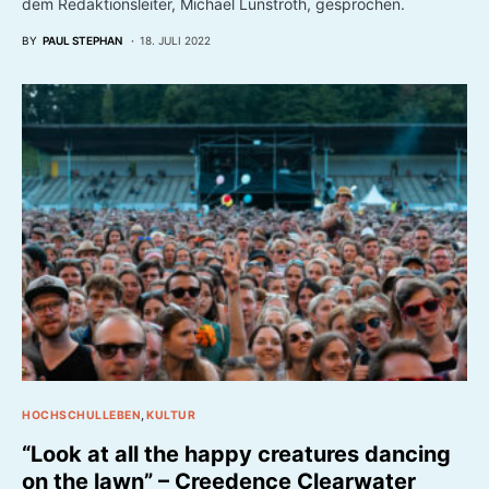
Mit einer breit angelegten Kampagne, die sogar das Foyer der
Universität erreichte, gelang es dem Karla Magazin per
Crowdfunding über 100.000 Euro zu mobilisieren. Unsere
Redakteure sind dem Projekt nachgegangen und haben mit
dem Redaktionsleiter, Michael Lünstroth, gesprochen.
BY
PAUL STEPHAN
18. JULI 2022